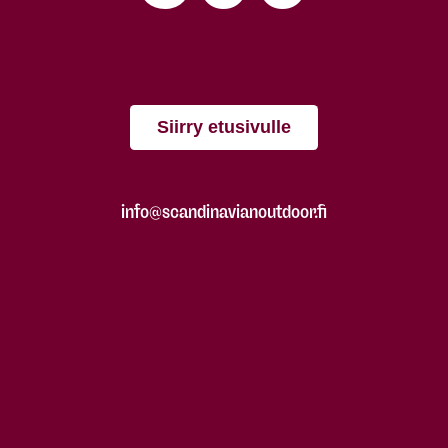
Siirry etusivulle
info@scandinavianoutdoor.fi