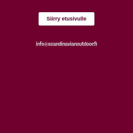
Siirry etusivulle
info@scandinavianoutdoor.fi