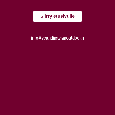
Siirry etusivulle
info@scandinavianoutdoor.fi