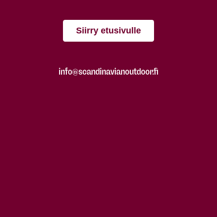
Siirry etusivulle
info@scandinavianoutdoor.fi