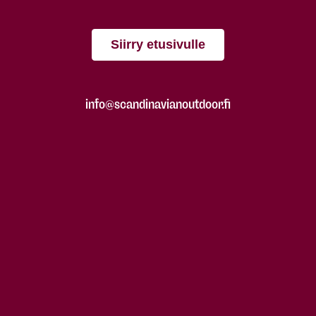
Siirry etusivulle
info@scandinavianoutdoor.fi