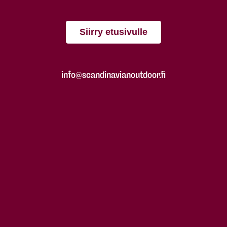
Siirry etusivulle
info@scandinavianoutdoor.fi