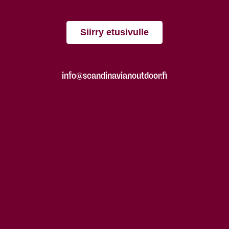
Siirry etusivulle
info@scandinavianoutdoor.fi