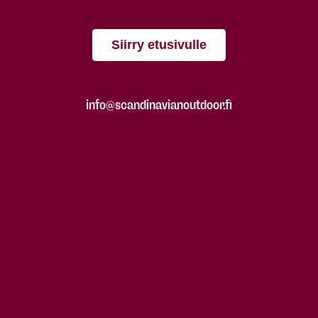
Siirry etusivulle
info@scandinavianoutdoor.fi