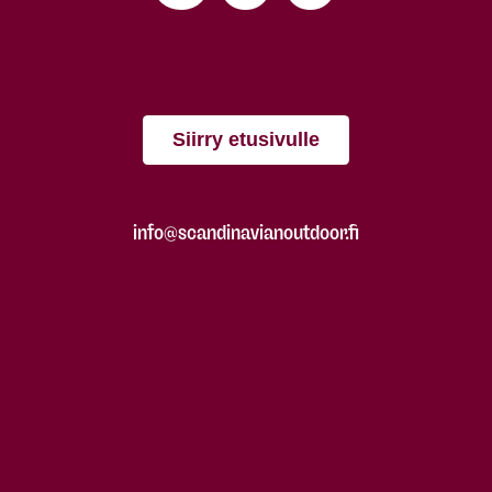
Siirry etusivulle
info@scandinavianoutdoor.fi