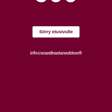
Siirry etusivulle
info@scandinavianoutdoor.fi