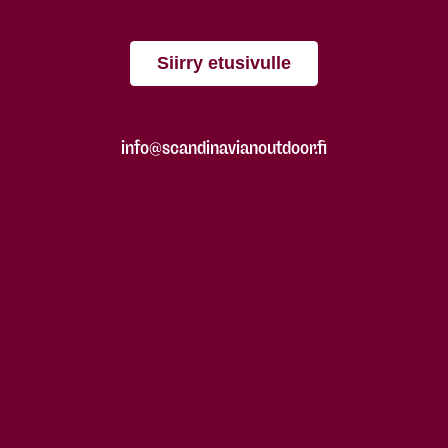
Siirry etusivulle
info@scandinavianoutdoor.fi