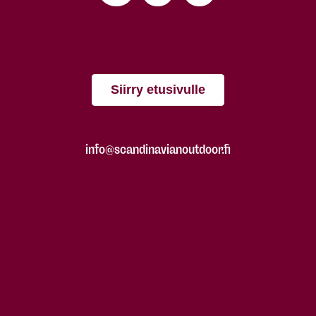
Siirry etusivulle
info@scandinavianoutdoor.fi