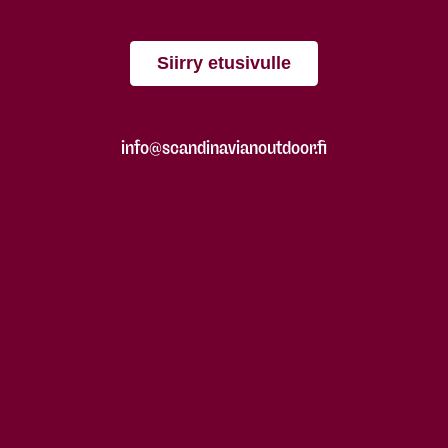
Siirry etusivulle
info@scandinavianoutdoor.fi