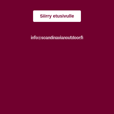
Siirry etusivulle
info@scandinavianoutdoor.fi