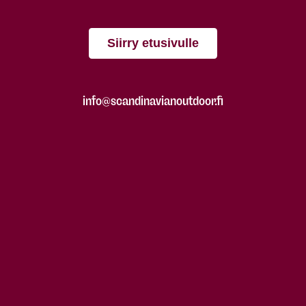
Siirry etusivulle
info@scandinavianoutdoor.fi