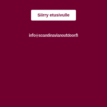
Siirry etusivulle
info@scandinavianoutdoor.fi