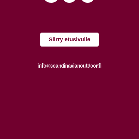
Siirry etusivulle
info@scandinavianoutdoor.fi