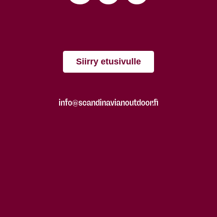
Siirry etusivulle
info@scandinavianoutdoor.fi