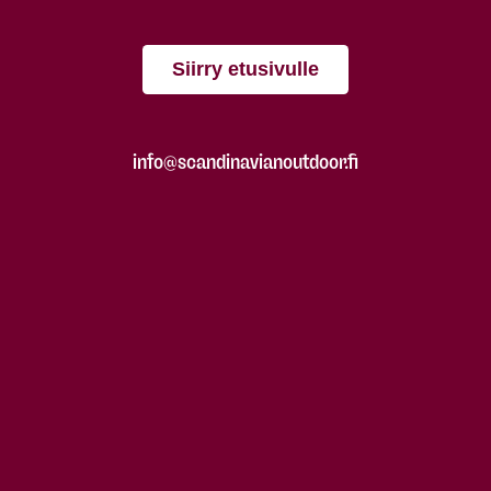
Siirry etusivulle
info@scandinavianoutdoor.fi