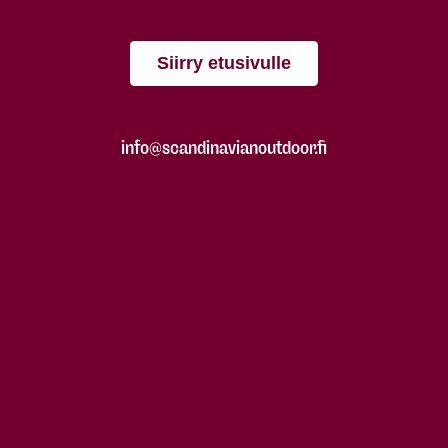
Siirry etusivulle
info@scandinavianoutdoor.fi