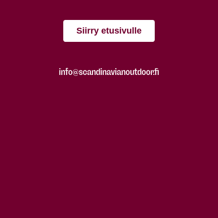
Siirry etusivulle
info@scandinavianoutdoor.fi