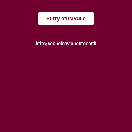
Siirry etusivulle
info@scandinavianoutdoor.fi