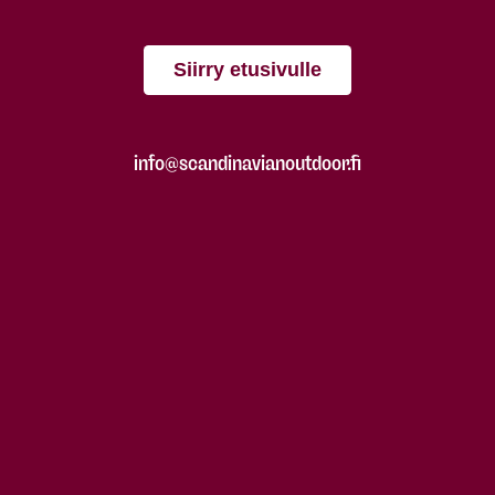
Siirry etusivulle
info@scandinavianoutdoor.fi