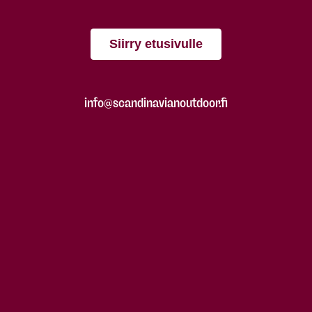
Siirry etusivulle
info@scandinavianoutdoor.fi