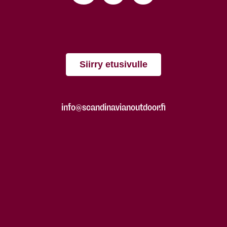
Siirry etusivulle
info@scandinavianoutdoor.fi