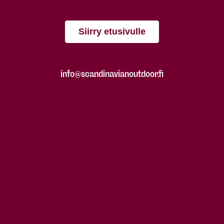
Siirry etusivulle
info@scandinavianoutdoor.fi