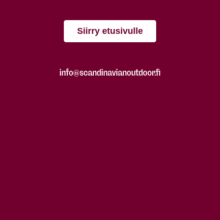
Siirry etusivulle
info@scandinavianoutdoor.fi