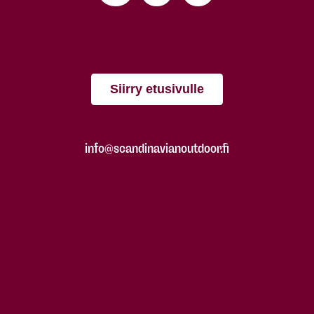
Siirry etusivulle
info@scandinavianoutdoor.fi