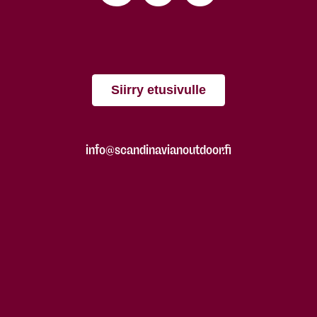
Siirry etusivulle
info@scandinavianoutdoor.fi