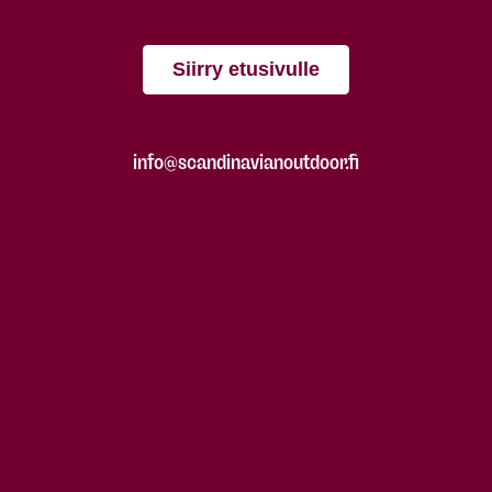
Siirry etusivulle
info@scandinavianoutdoor.fi