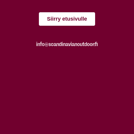
Siirry etusivulle
info@scandinavianoutdoor.fi