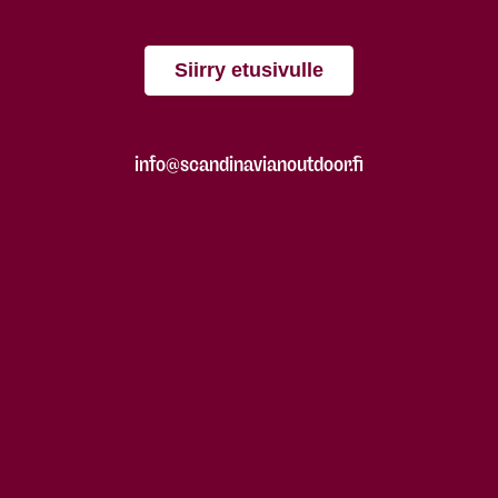
Siirry etusivulle
info@scandinavianoutdoor.fi