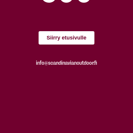
Siirry etusivulle
info@scandinavianoutdoor.fi