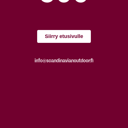
Siirry etusivulle
info@scandinavianoutdoor.fi