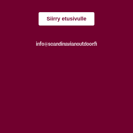
Siirry etusivulle
info@scandinavianoutdoor.fi