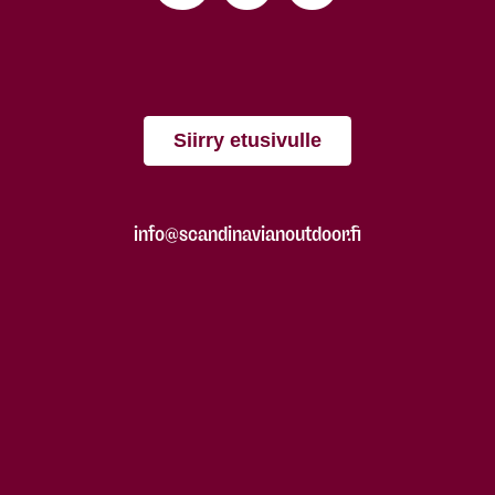
Siirry etusivulle
info@scandinavianoutdoor.fi