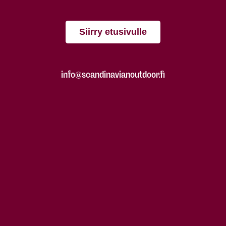
Siirry etusivulle
info@scandinavianoutdoor.fi