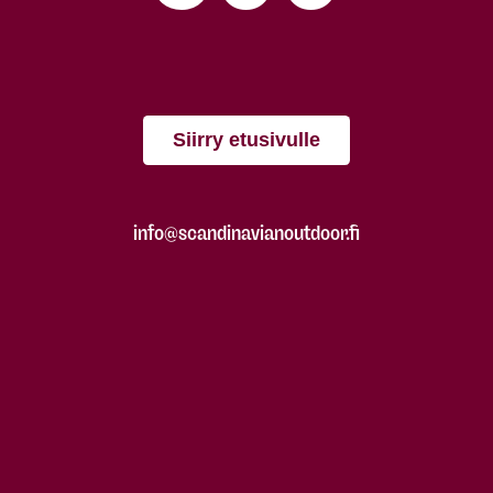
Siirry etusivulle
info@scandinavianoutdoor.fi