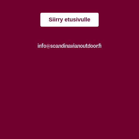
Siirry etusivulle
info@scandinavianoutdoor.fi