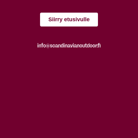
Siirry etusivulle
info@scandinavianoutdoor.fi