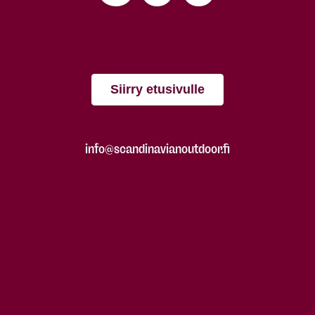
Siirry etusivulle
info@scandinavianoutdoor.fi