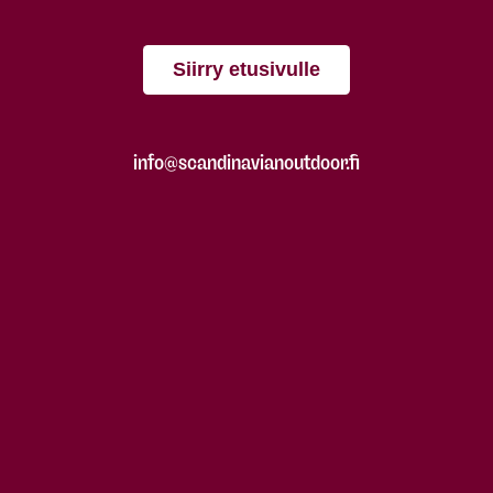
Siirry etusivulle
info@scandinavianoutdoor.fi