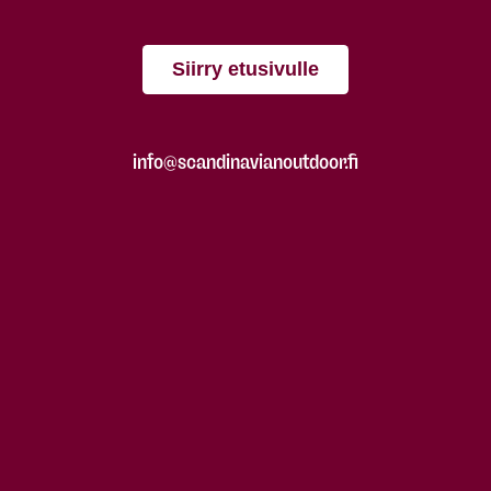
Siirry etusivulle
info@scandinavianoutdoor.fi