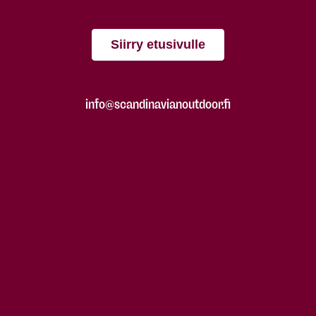
Siirry etusivulle
info@scandinavianoutdoor.fi