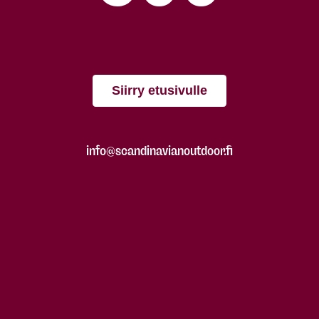
Siirry etusivulle
info@scandinavianoutdoor.fi