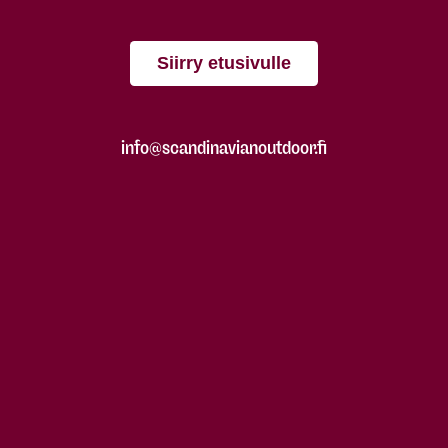
Siirry etusivulle
info@scandinavianoutdoor.fi