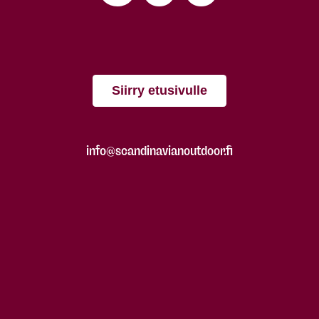
Siirry etusivulle
info@scandinavianoutdoor.fi