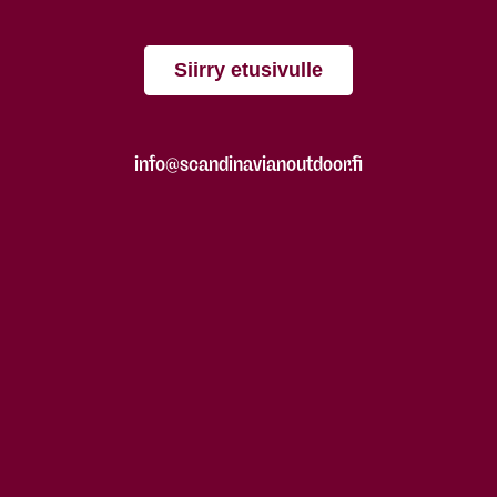
Siirry etusivulle
info@scandinavianoutdoor.fi