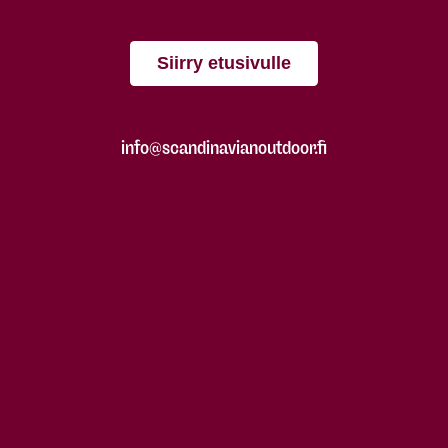
Siirry etusivulle
info@scandinavianoutdoor.fi