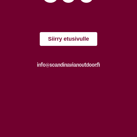
Siirry etusivulle
info@scandinavianoutdoor.fi